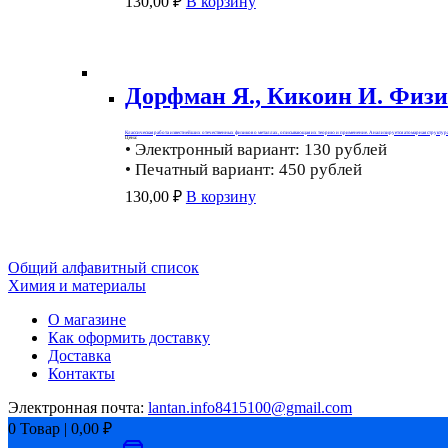
130,00
₽
В корзину
Дорфман Я., Кикоин И. Физи
Классическая работа известнейших отечественных физиков о металлах, описывающая их теорию и применение. Анализируется атомарная структура м
Цена:
• Электронный вариант: 130 рублей
• Печатный вариант: 450 рублей
130,00
₽
В корзину
Навигация
Общий алфавитный список
Химия и материалы
по
О магазине
записям
Как оформить доставку
Доставка
Контакты
Электронная почта:
lantan.info8415100@gmail.com
0
Товар
|
0,00
₽