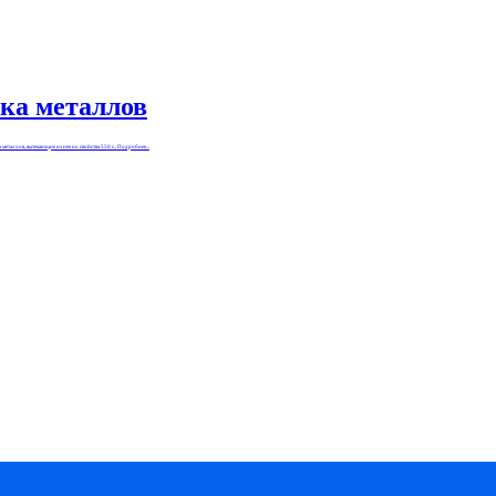
ка металлов
еталлов, вытекающие из нее их свойства 550 с.,
Подробнее...